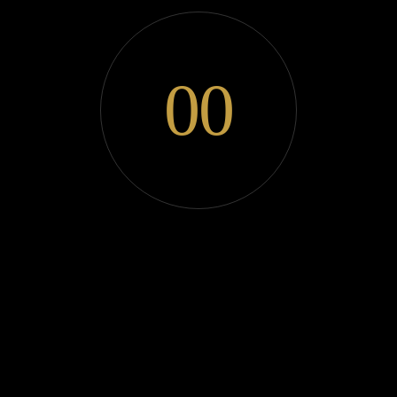
SASKIA
SCHW
0
0
ENDER
Stärken Sie Körper und Geist mit maßgeschneidertem PAD Training
(Personality / Ability / Dynamic) in Erding.